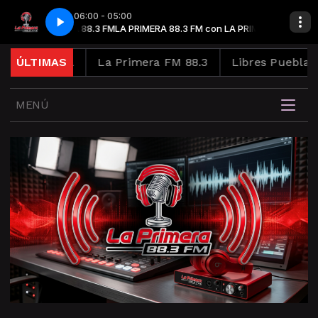
06:00 - 05:00
con LA PRIMERA 88.3 FM
- Que Bello (letra)
La Sonora Dinamita - Que Bello (letra)
LA PRIMERA 88.3 FM con LA PRIMERA 88.3 FM
ra Tierra
ÚLTIMAS
La Primera FM 88.3
Libres Puebla
L
MENÚ